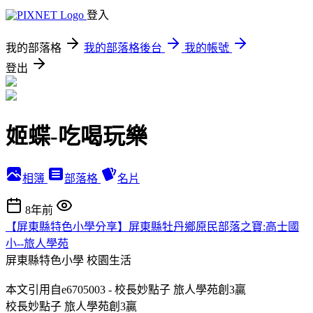
登入
我的部落格
我的部落格後台
我的帳號
登出
姬蝶-吃喝玩樂
相簿
部落格
名片
8年前
【屏東縣特色小學分享】屏東縣牡丹鄉原民部落之寶:高士國
小--旅人學苑
屏東縣特色小學
校園生活
本文引用自e6705003 - 校長妙點子 旅人學苑創3贏
校長妙點子 旅人學苑創3贏