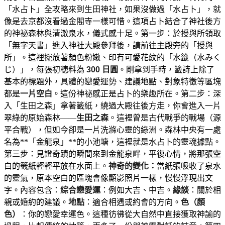
「水占卜」全攻略來到生田神社，如果沒做過「水占卜」，就
像是去京都沒看過金閣寺一樣可惜。這項占卜結合了神社後方
的神祕森林與清澈泉水，儀式感十足。第一步：於授與所領取
「無字天書」進入神社大殿參拜後，請前往主殿旁的「授與
所」。這裡擺放著顏色粉嫩、印有可愛花紋的「水籤（水みく
じ）」，每張初穂料為
300 日圓
。剛拿到手時，籤詩上除了
基本的標題外，具體的戀愛運勢、建議地點、對象特徵等區塊
都是
一片空白
。這份神祕感正是占卜的樂趣所在。第二步：深
入「生田之森」拿著籤紙，繞過大殿往後方走，你會進入一片
翠綠的原始森林——
生田之森
。這裡曾是古代戰爭的戰場（源
平合戰），但如今卻是一片洗滌心靈的綠洲。森林中央有一處
名為**「金龍泉」**的小池塘，這裡就是水占卜的靈魂據點。
第三步：見證奇蹟的瞬間來到金龍泉畔，平復心情，將那張空
白的籤紙輕輕平放在水面上。
神奇的變化：
當紙張吸收了泉水
的靈氣，原本空白的區塊會像顯影照片一樣，慢慢浮現出文
字。內容包含：
綜合戀愛運
：例如大吉、中吉。
緣談
：關於相
親或婚約的建議。
地點
：適合相遇或約會的方向。
色（顏
色）
：你的戀愛幸運色。這種彷彿從大自然中直接獲取神諭的