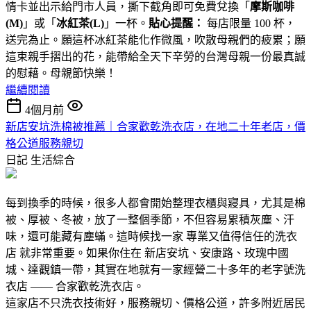
情卡並出示給門市人員，撕下截角即可免費兌換「
摩斯咖啡
(M)
」或「
冰紅茶(L)
」一杯。
貼心提醒：
每店限量 100 杯，
送完為止。願這杯冰紅茶能化作微風，吹散母親們的疲累；願
這束親手摺出的花，能帶給全天下辛勞的台灣母親一份最真誠
的慰藉。母親節快樂！
繼續閱讀
4個月前
新店安坑洗棉被推薦｜合家歡乾洗衣店，在地二十年老店，價
格公道服務親切
日記
生活綜合
每到換季的時候，很多人都會開始整理衣櫃與寢具，尤其是棉
被、厚被、冬被，放了一整個季節，不但容易累積灰塵、汗
味，還可能藏有塵蟎。這時候找一家 專業又值得信任的洗衣
店 就非常重要。如果你住在 新店安坑、安康路、玫瑰中國
城、達觀鎮一帶，其實在地就有一家經營二十多年的老字號洗
衣店 —— 合家歡乾洗衣店。
這家店不只洗衣技術好，服務親切、價格公道，許多附近居民