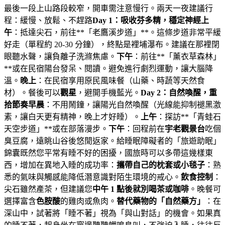
最後一段上山路段較窄，開車需注意慢行。兩天一夜建議行
程：緩慢、放鬆、不趕路
Day 1：吸收芬多精，穩定神經
上
午
：抵達尖石，前往**「老鷹溪步道」**。這條步道非常平緩
好走（單程約 20-30 分鐘），終點是裡埔瀑布。建議在那裡閉
眼聽水聲，讓負離子洗滌焦慮。
下午
：前往**「薰衣草森林」
**或在民宿陽台發呆、閱讀。避免進行劇烈運動，讓大腦降
溫。
晚上
：在民宿享用原民風味餐（山藥、時蔬等天然食
材）。餐後可以
觀星
，避開手機藍光。
Day 2：自然喚醒，重
拾節奏
早晨
：不用鬧鐘，讓陽光自然喚醒（光線能抑制褪黑激
素，讓白天更有精神，晚上才好睡）。
上午
：探訪**「青蛙石
天空步道」**或在部落漫步。
下午
：回程前在
宇老觀景台
吃個
臭豆腐，遠眺山谷後悠閒返家。給睡眠障礙者的「旅遊助眠」
錦囊既然您平常有睡不好的困擾，國旅時可以多帶這幾樣東
西，增加在異地入睡的成功率：
攜帶自己的枕套或小毯子
：熟
悉的氣味與觸感能降低潛意識對陌生環境的戒心。
飲食控制
：
尖石雖然產茶，但建議您
中午 1 點後就別喝茶或咖啡
。晚餐可
選擇富含
色胺酸
的雞肉或魚肉。
替代藥物的「自然藥方」
：在
深山中，試著將「睡不著」視為「與山對話」的機會。如果真