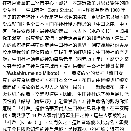
在神戶繁華的三宮市中心，藏著一座讓無數單身男女嚮往的戀
愛聖地——生田神社（Ikuta Shrine）。這座擁有超過 1800 年
歷史的古老神社，不僅是神戶地名的由來，更以祈求良緣、戀
愛成就而聞名全日本。而在神社後方靜謐的「生田之森」中，
有一項最受歡迎、最神祕的儀式：水占卜（水みくじ）。如果
你正渴望一份真摯的感情，或者想為目前的戀情祈福，這篇詳
盡的旅遊指南將帶你走進生田神社的世界，深度體驗那份專屬
於水與緣分的浪漫奇蹟。穿梭千年的紅與綠：生田神社的歷史
魅力生田神社始建於神功皇后元年（西元 201 年），歷史之悠
久甚至超過了神戶這座城市。這裡供奉的主祭神是
稚日女尊
（Wakahirume no Mikoto）
。1. 織造緣分的女神「稚日女
尊」被尊為紡織女神。在日本文化中，布料是由經線與緯線交
織而成，這象徵著人與人之間的「緣分」——就像織布一樣，
需要細心編織、交錯與連結。因此，生田神社成了神戶最具代
表性的「結緣（縁結び）」能量景點。2. 神戶命名的起源你知
道嗎？「神戶」這個名字其實與生田神社息息相關。在平安時
代，朝廷派了 44 戶人家專門侍奉生田之神，這些人家被稱為
「神戶（Kanbei）」，久而久之，這片區域便以此為名，演變
成了今日國際知名的神戶港城。尋找森林中的神諭：特有的