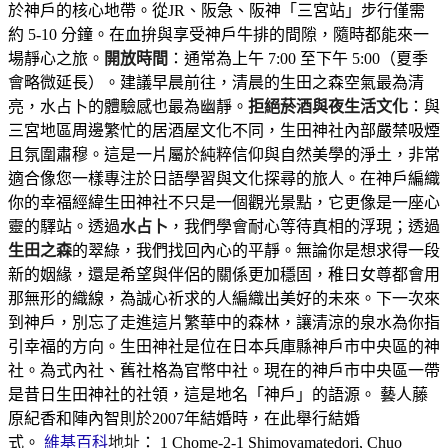
於神戶的核心地帶。從JR、阪急、阪神「三宮站」步行僅需
約 5-10 分鐘。在血拚與享受神戶牛排的間隙，隨時都能來一
場靜心之旅。
開放時間
：通常為上午 7:00 至下午 5:00（夏季
會略微延長）。建議早晨前往，清晨的生田之森空氣最為清
亮，水占卜的體驗感也最為幽靜。
拒絕菸酒與夜生活文化
：與
三宮地區周邊繁忙的居酒屋文化不同，生田神社內部嚴禁吸煙
且氛圍肅穆。這是一片屬於純粹信仰與自然美學的淨土，非常
適合像您一樣專注於日語學習與文化探尋的旅人。在神戶編織
你的幸福經緯生田神社不只是一個觀光景點，它更像是一座心
靈的驛站。透過
水占卜
，我們學會耐心等待真相的浮現；透過
生田之森
的翠綠，我們找回內心的平靜。無論你是想求得一段
新的姻緣，還是希望與伴侶的關係更加穩固，稚日女尊都會用
那無形的織線，為誠心祈求的人編織出美好的未來。下一次來
到神戶，別忘了走進這片繁華中的森林，讓清涼的泉水為你指
引幸福的方向。生田神社是位在日本兵庫縣神戶市中央區的神
社。為式內社、舊社格為官幣中社。現在的神戶市中央區一帶
是昔日生田神社的社領，這是地名「神戶」的語源。 藝人藤
原紀香和陣內智則於2007年結婚時，在此舉行結婚
式。
維基百科
地址
： 1 Chome-2-1 Shimoyamatedori, Chuo