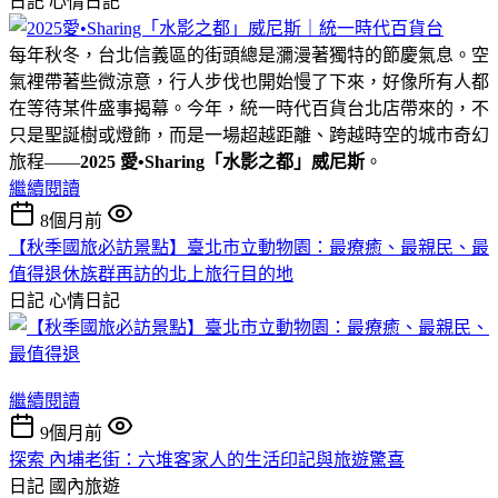
日記
心情日記
每年秋冬，台北信義區的街頭總是瀰漫著獨特的節慶氣息。空
氣裡帶著些微涼意，行人步伐也開始慢了下來，好像所有人都
在等待某件盛事揭幕。今年，統一時代百貨台北店帶來的，不
只是聖誕樹或燈飾，而是一場超越距離、跨越時空的城市奇幻
旅程——
2025 愛•Sharing「水影之都」威尼斯
。
繼續閱讀
8個月前
【秋季國旅必訪景點】臺北市立動物園：最療癒、最親民、最
值得退休族群再訪的北上旅行目的地
日記
心情日記
繼續閱讀
9個月前
探索 內埔老街：六堆客家人的生活印記與旅遊驚喜
日記
國內旅遊