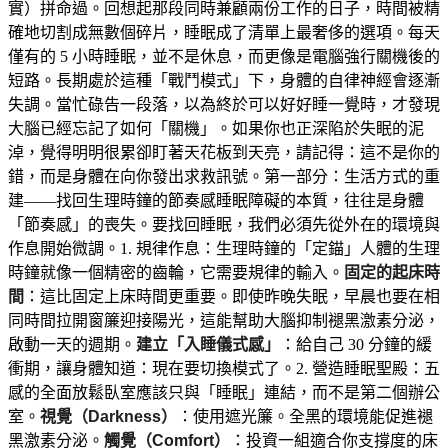
實）拼命過。回想起那段同時兼顧兩份工作的日子，時間被精
確地切割成無數個碎片，睡眠成了清單上最奢侈的選項。每天
僅有的 5 小時睡眠，並不是休息，而更像是電腦強行關機後的
短路。長期處於這種「戰鬥模式」下，身體的自律神經會逐漸
失調。當忙碌告一段落，以為終於可以好好睡一覺時，才發現
大腦已經忘記了如何「關機」。如果你也正深陷於失眠的泥
淖，覺得明明很累卻盯著天花板到天亮，請記得：這不是你的
錯，而是身體在向你發出求救訊號。第一部分：生活方式的重
建——找回生理時鐘的節奏感睡眠障礙的本質，往往是身體
「節奏感」的喪失。要找回睡眠，我們必須先從外在的環境與
作息開始微調。1. 規律作息：生理時鐘的「定錨」人體的生理
時鐘就像一個精密的齒輪，它需要規律的輸入。
固定的起床時
間
：這比固定上床時間更重要。即使昨晚失眠，早晨也要在相
同時間拉開窗簾迎接陽光，這能幫助大腦抑制褪黑激素分泌，
啟動一天的週期。
建立「入睡儀式感」
：給自己 30 分鐘的緩
衝期，讓身體知道：現在要切換模式了。2. 營造睡眠聖殿：五
感的全面放鬆臥室應該只與「睡眠」連結，而不是第二個辦公
室。
視覺（Darkness）
：使用遮光簾。全黑的環境能促進褪
黑激素分泌。
觸覺（Comfort）
：投資一組適合你支撐度的床