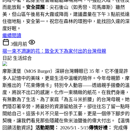
的睡不著，起身坐在窗邊聽聽蟬鳴鳥叫，不強迫入睡，往往反
而能放鬆。
安全提醒
：尖石後山（如秀巒、司馬庫斯）雖然
美，但山區午後易有大霧或降雨，建議盡量在下午 3 點前抵達
住宿地點，安全第一。祝您在森林的環抱中，能找回久違的深
度好眠。
繼續閱讀
3個月前
摺一束不凋謝的花：致全天下為家付出的台灣母親
日記
生活綜合
摩斯漢堡（MOS Burger）深耕台灣轉眼已 35 年，它不僅是許
多人記憶中的美味，更是生活中溫暖的陪伴。今年母親節，摩
斯推出的「花束傳情卡」特別令人動容——透過親手摺疊的溫
度，將說不出口的感謝，化作一束精緻的紙花。在我們身邊，
有無數為了生活、為了家庭「為五斗米折腰」的台灣母親。她
們隱忍著辛勞，將最好的資源留給孩子，卻往往忘了留一點時
間給自己。這張卡片不只是一份手工藝，更是一個停下腳步的
契機，讓我們看見那些隱藏在柴米油鹽後的偉大付出。【溫情
回饋活動資訊】
活動期間：
2026/5/1 - 5/15
傳情好禮：
完成傳