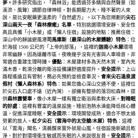
夢。
許多研究指出，「森林浴」能透過芬多精與自然聲景（如
溪流、風聲）調節自律神經，對長期壓力大、睡不著的人來
說，是比安眠藥更溫柔的「自然處方」。以下為您規劃的
尖石
深山兩天一夜「森林療癒」名單
，特別挑選環境安靜、安全性
高且具備「小木屋」或「懶人住宿」設施的地點：推薦住宿：
深山中的靜謐避風港
司馬庫斯（最深山的木屋體驗）
特色
：位
於海拔 1500 公尺的「上帝的部落」，這裡的
迦南小木屋
環境
非常幽靜。因為遠離市區，夜晚幾乎沒有光害與人車噪音，非
常適合重建生理時鐘。
優點
：木屋建材多為天然木質，室內充
滿木香，乾濕分離的衛浴設備讓舒適度提升。
安全提示
：上山
路程遙遠且有管制，務必先預約並檢查車況。
會來尖石溫泉渡
假村（懶人森林系）
特色
：如果您擔心深山交通不便，這裡位
於尖石入口處不遠（近內灣），卻擁有整排的落羽松森林。提
供
森林露營車
，像小木屋一樣有獨立衛浴與柔軟大床。
對睡眠
的好處
：這裡有豐富的溫泉設施，睡前泡熱水澡能降低核心體
溫，促進深度睡眠。
安全提示
：環境開發成熟，適合不想太過
勞累的旅人。
虹夕尖石（雲海中的太空艙/木屋）
特色
：這裡
以「雲海」聞名，清晨醒來窗外就是山嵐。住宿設施新穎且乾
淨，對於對環境衛生敏感而失眠的人來說很友善。
安全提示
：