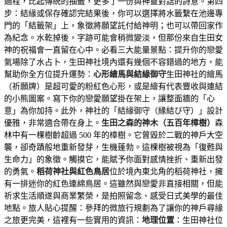
過程，比起傳統的抽籤，更多了一份與神靈對話的詩意。第四
步：結緣或保存確認完結果後，你可以選擇將水籤繫在池邊專
門的「結籤架」上，象徵將願望託付給神明；也可以帶回家作
為紀念。水乾掉後，字跡可能會稍微變淡，但那份來自生田女
神的祝福會一直留在心中。必看三大能量景點：提升你的戀愛
氣場除了水占卜，生田神社境內還有幾個不容錯過的地方，能
幫助你全方位提升運勢：
心形繪馬與結緣御守
生田神社的繪馬
（祈願牌）是超可愛的粉紅色心形，或是繪有代表豐收與連結
的小熊圖案。寫下你的戀愛願望掛在架上，讓整面牆的「心
意」為你加持。此外，神社的「結緣御守（縁結び守）」設計
優雅，非常適合帶在身上。
生田之森的神木（五百年樟樹）
森
林中有一棵樹齡超過 500 年的樟樹。它曾毀於二戰的神戶大空
襲，卻奇蹟般地重新發芽，生機蓬勃。這棵樹被視為「復甦與
生命力」的象徵。觸摸它，能賦予你面對感情挫折、重新出發
的勇氣。
稻荷神社與紅色鳥居
位於境內東北角的稻荷神社，擁
有一排迷你的紅色連綿鳥居。這雖然與戀愛非直接相關，但能
祈求生活順遂與商業繁榮，是拍照留念、感受日式美學的最佳
地點。旅人貼心提醒：參拜的微旅行規劃為了讓你的神戶尋緣
之旅更完美，這裡有一些實用的資訊：
地理位置
：生田神社位