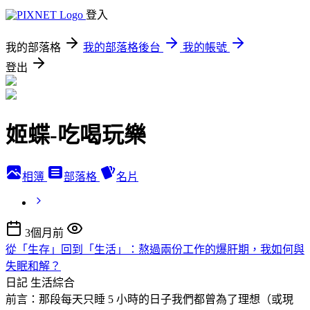
登入
我的部落格
我的部落格後台
我的帳號
登出
姬蝶-吃喝玩樂
相簿
部落格
名片
3個月前
從「生存」回到「生活」：熬過兩份工作的爆肝期，我如何與
失眠和解？
日記
生活綜合
前言：那段每天只睡 5 小時的日子我們都曾為了理想（或現