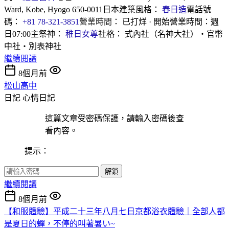
Ward, Kobe, Hyogo 650-0011日本建築風格：
春日造
電話號
碼：
+81 78-321-3851
營業時間
： 已打烊 · 開始營業時間：週
日07:00主祭神：
稚日女尊
社格： 式內社（名神大社）・官幣
中社・別表神社
繼續閱讀
8個月前
松山高中
日記
心情日記
這篇文章受密碼保護，請輸入密碼後查
看內容。
提示：
解鎖
繼續閱讀
8個月前
【和服體驗】平成二十三年八月七日京都浴衣體驗｜全部人都
是夏日的蟬，不停的叫著暑い~