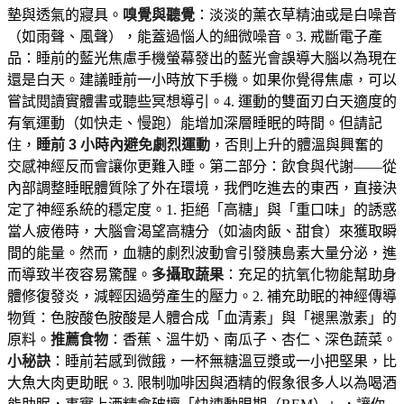
墊與透氣的寢具。
嗅覺與聽覺
：淡淡的薰衣草精油或是白噪音
（如雨聲、風聲），能蓋過惱人的細微噪音。3. 戒斷電子產
品：睡前的藍光焦慮手機螢幕發出的藍光會誤導大腦以為現在
還是白天。建議睡前一小時放下手機。如果你覺得焦慮，可以
嘗試閱讀實體書或聽些冥想導引。4. 運動的雙面刃白天適度的
有氧運動（如快走、慢跑）能增加深層睡眠的時間。但請記
住，
睡前 3 小時內避免劇烈運動
，否則上升的體溫與興奮的
交感神經反而會讓你更難入睡。第二部分：飲食與代謝——從
內部調整睡眠體質除了外在環境，我們吃進去的東西，直接決
定了神經系統的穩定度。1. 拒絕「高糖」與「重口味」的誘惑
當人疲倦時，大腦會渴望高糖分（如滷肉飯、甜食）來獲取瞬
間的能量。然而，血糖的劇烈波動會引發胰島素大量分泌，進
而導致半夜容易驚醒。
多攝取蔬果
：充足的抗氧化物能幫助身
體修復發炎，減輕因過勞產生的壓力。2. 補充助眠的神經傳導
物質：色胺酸色胺酸是人體合成「血清素」與「褪黑激素」的
原料。
推薦食物
：香蕉、溫牛奶、南瓜子、杏仁、深色蔬菜。
小秘訣
：睡前若感到微餓，一杯無糖溫豆漿或一小把堅果，比
大魚大肉更助眠。3. 限制咖啡因與酒精的假象很多人以為喝酒