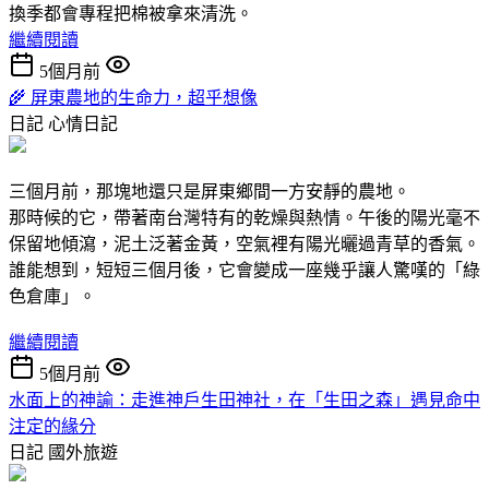
換季都會專程把棉被拿來清洗。
繼續閱讀
5個月前
🌾 屏東農地的生命力，超乎想像
日記
心情日記
三個月前，那塊地還只是屏東鄉間一方安靜的農地。
那時候的它，帶著南台灣特有的乾燥與熱情。午後的陽光毫不
保留地傾瀉，泥土泛著金黃，空氣裡有陽光曬過青草的香氣。
誰能想到，短短三個月後，它會變成一座幾乎讓人驚嘆的「綠
色倉庫」。
繼續閱讀
5個月前
水面上的神諭：走進神戶生田神社，在「生田之森」遇見命中
注定的緣分
日記
國外旅遊