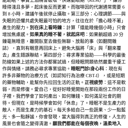
能助眠，事實上酒精會破壞「快速動眼期（REM）」，讓你
睡得淺且多夢，起床後反而更累。而咖啡因的代謝通常需要 6
到 8 小時，建議午後就停止攝取。第三部分：心理調節——與
失眠的恐懼共處失眠最可怕的地方，往往在於「擔心睡不著」
產生的壓力。
別在床上看時鐘
：計算「還能睡幾個小時」只會
增加焦慮感。
如果真的睡不著，就起床吧
：如果躺超過 20 分
鐘毫無睡意，離開臥室去做些無聊、放鬆的事（如翻閱雜
誌），直到有睏意再回床上。避免大腦將「床」與「翻來覆
去」產生錯誤聯結。第四部分：尋求專業協助——科學的最後
防線如果上述的方法你都嘗試過，但睡眠問題依然嚴重干擾工
作與情緒，請務必尋求專業協助。
睡眠門診/身心科
：現在有
許多非藥物的治療方式（如認知行為治療 CBT-I），或是短期
的藥物輔助，能幫你先拉回生活的正軌。
正視疲勞
：這不是軟
弱，而是修復。愛自己，從好好睡覺開始在那段兩份工作的日
子裡，我們學會了如何產出、如何賺錢、如何滿足社會的期
待。但現在，是時候學會如何「休息」了。睡眠不是生產力的
敵人，而是生產力的基石。每天多給自己一些蔬果、少一點藍
光、多一點靜謐，你會發現，當大腦得到真正的修復，人生的
風景也會隨之變得清澈。
願我們都能在每個夜晚，溫柔地入