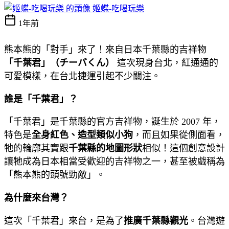
姬蝶-吃喝玩樂
1年前
熊本熊的「對手」來了！來自日本千葉縣的吉祥物
「千葉君」（チーバくん）
這次現身台北，紅通通的
可愛模樣，在台北捷運引起不少關注。
誰是「千葉君」？
「千葉君」是千葉縣的官方吉祥物，誕生於 2007 年，
特色是
全身紅色、造型類似小狗
，而且如果從側面看，
牠的輪廓其實跟
千葉縣的地圖形狀
相似！這個創意設計
讓牠成為日本相當受歡迎的吉祥物之一，甚至被戲稱為
「熊本熊的頭號勁敵」。
為什麼來台灣？
這次「千葉君」來台，是為了
推廣千葉縣觀光
。台灣遊