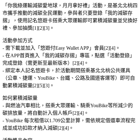
「你我綠運輸減碳愛地球，月月拿好禮」活動，是基北北桃四
市攜手推動的減碳全民運動，參與者只要登錄「我的減碳存
摺」，使用記名悠遊卡搭乘大眾運輸即可累積減碳量並兌換好
禮、參加抽獎[1][2][3]。
活動參加方式
- 需下載並加入「悠遊付Easy Wallet APP」會員[2][4]。
- 在APP首頁進入「我的減碳存摺」專區，點選「活動登錄」
完成登錄（需更新至最新版本）[2][4]。
- 綁定本人記名悠遊卡，於活動期間搭乘基北北桃公共運具
（公車、捷運、YouBike、台鐵、公路及國道客運等）即可自
動累積減碳量[2][5][3]。
如何累積減碳量
- 與燃油汽車相比，搭乘大眾運輸、騎乘YouBike等所減少的
碳排放量，將自動計入個人帳戶[2][4]。
- YouBike 每次租借以1.709公里計算，需依規定借還車流程完
成並成功扣款才納入減碳[2][4]。