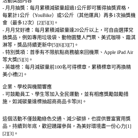
活動獎品內容
- 月月抽獎：每月累積減碳量超過1公斤即可獲得抽獎資格，
每累計1公斤（YouBike）或5公斤（其他運具）再多1次抽獎機
會（最多12次）[2][5][3]。
- 月月兌好禮：每月累積減碳量達20公斤以上，可自由選擇兌
換獎品，例如專用垃圾袋、動物園雙人門票、美式咖啡、霜淇
淋等，獎品持續更新中[5][6][3][7]。
- 特別獎項：首季有不限航點商務艙來回機票、Apple iPad Air
等大獎[5][3]。
- 英雄榜：每月減碳量前100名可得標章，累積標章可再換精
美小禮[2]。
企業、學校與機關響應
- 可鼓勵員工、學生等加入全民運動，並有相應獎勵鼓勵措
施，如減碳量達標抽超商商品卡等[8]。
這個活動不僅鼓勵綠色交通、減少碳排，也提供豐富實用獎
品，持續到年底，歡迎踴躍參與，為美好環境盡一份心力[1]
[2][3]。