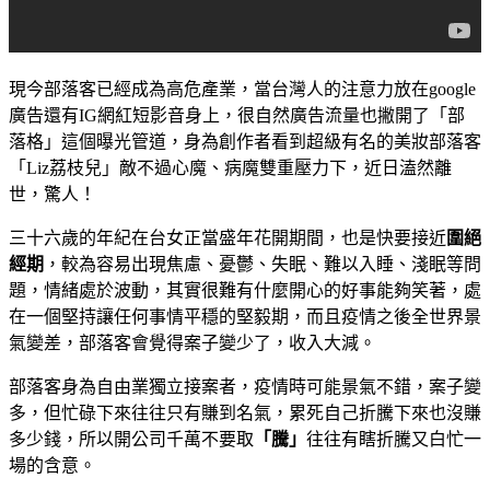
現今部落客已經成為高危產業，當台灣人的注意力放在google
廣告還有IG網紅短影音身上，很自然廣告流量也撇開了「部
落格」這個曝光管道，身為創作者看到超級有名的美妝部落客
「Liz荔枝兒」敵不過心魔、病魔雙重壓力下，近日溘然離
世，驚人！
三十六歲的年紀在台女正當盛年花開期間，也是快要接近
圍絕
經期
，較為容易出現焦慮、憂鬱、失眠、難以入睡、淺眠等問
題，情緒處於波動，其實很難有什麼開心的好事能夠笑著，處
在一個堅持讓任何事情平穩的堅毅期，而且疫情之後全世界景
氣變差，部落客會覺得案子變少了，收入大減。
部落客身為自由業獨立接案者，疫情時可能景氣不錯，案子變
多，但忙碌下來往往只有賺到名氣，累死自己折騰下來也沒賺
多少錢，所以開公司千萬不要取
「騰」
往往有瞎折騰又白忙一
場的含意。