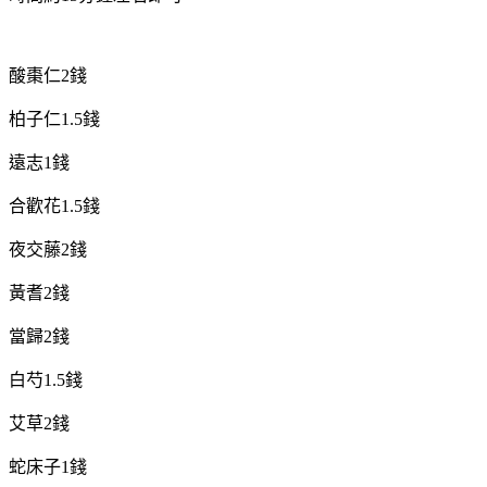
酸棗仁2錢
柏子仁1.5錢
遠志1錢
合歡花1.5錢
夜交藤2錢
黃耆2錢
當歸2錢
白芍1.5錢
艾草2錢
蛇床子1錢