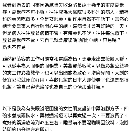
我看到過去的同事因為感情失敗深陷長達十幾年的重度憂鬱
症，憂鬱症不可小覷，往往成為大醫院很多科別的病人，精神
科的藥愈吃愈多，全是安眠藥，副作用自然不在話下，當然心
結需要當事人自行解開心中的結，這病情才會有好轉的一天，
但是病人往往放著病情不管，有時藥也不吃，往往每況愈下。
放著憂鬱症不管，它自己就會康復嗎?解開心結，容易嗎？一
點也不容易！
雖然部落客的工作可能常和電腦為伍，更要走出去接觸人群，
可以從事為人服務的服務業，美妝部落客就可以做彩妝公益場
的志工作彩妝教學，也可以出國旅遊散心，增廣見聞，大創的
便宜彩妝就便宜好用，喜歡化妝的日本人即使老了也還是堅持
化妝，讓自己容光煥發也為自己的心情加油打氣。
以下是我為有失眠淺眠困擾的女性朋友設計中藥泡腳方子，四
碗水煮成兩碗水，藥材通常還可以再煮過一次，不要浪費了。
煮好的藥湯放涼到43度左右，睡覺前不要喝咖啡因飲料，泡腳
時間約15分鐘左右即可。