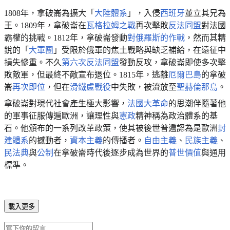
1808年，拿破崙為擴大「
大陸體系
」，入侵
西班牙
並立其兄為
王。1809年，拿破崙在
瓦格拉姆之戰
再次擊敗
反法同盟
對法國
霸權的挑戰。1812年，拿破崙發動
對俄羅斯的作戰
，然而其精
銳的「
大軍團
」受限於俄軍的焦土戰略與缺乏補給，在遠征中
損失慘重。不久
第六次反法同盟
發動反攻，拿破崙即使多次擊
敗敵軍，但最終不敵宣布退位。1815年，逃離
厄爾巴島
的拿破
崙
再次即位
，但在
滑鐵盧戰役
中失敗，被流放至
聖赫倫那島
。
拿破崙對現代社會產生極大影響，
法國大革命
的思潮伴隨著他
的軍事征服傳遍歐洲，讓理性與
憲政
精神稱為政治體系的基
石。他頒布的一系列改革政策，使其被後世普遍認為是歐洲
封
建體系
的撼動者，
資本主義
的傳播者。
自由主義
、
民族主義
、
民法典
與
公制
在拿破崙時代後逐步成為世界的
普世價值
與通用
標準。
載入更多