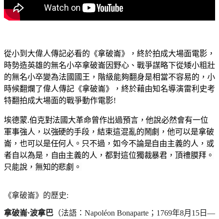
從小到大偉人傳記必看的《拿破崙》，終於拍成大場面電影，
時勢造英雄的無名小卒拿破崙因野心、戰爭謀略下從矮小粗壯
的無名小卒變為法國國王，階級能夠翻身是相當不容易的，小
時候翻爛了偉人傳記《拿破崙》，終於藉由知名導演雷利史考
特翻拍成大場面的戰爭動作電影!
埃德蒙.伯克對法國大革命曾作出過預言，他說必然會有一位
軍事強人，以強硬的手段，結束這混亂的鬧劇，他可以是拿破
崙，也可以是任何人。只不過，如今不論是自由主義的人，或
者自以為是，自由主義的人，都對這位獨裁暴君，頂禮膜拜。
只能說，無知的悲劇。
《拿破崙》的歷史:
拿破崙·波拿巴
（法語：
Napoléon Bonaparte
；1769年8月15日—