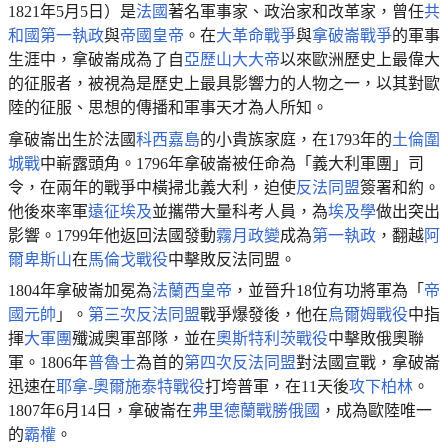
1821年5月5日）是
法國
著名軍事家、政治家和改革家，曾任
共
和國
第一執政
與
帝國皇帝
。在
大革命戰爭
與
拿破崙戰爭
的軍事
生涯中，拿破崙成為了自
亞歷山大大帝
以來歐洲歷史上最偉大
的征服者，被視為是歷史上最具影響力的人物之一，以其對歐
陸的征服、思想的傳播和軍事天才為人所知。
拿破崙出生於法國
科西嘉島
的小貴族家庭，在1793年的
土倫圍
城戰
中嶄露頭角。1796年拿破崙被任命為「義大利軍團」司
令，在兩年的戰爭中橫掃北義大利，迫使
反法同盟
簽署和約。
他後來率軍
遠征埃及
並攜帶大量科考人員，為
埃及學
做出突出
影響。1799年他返回法國發動
霧月政變
成為
第一執政
，翻越
阿
爾卑斯山
在
馬倫戈戰役
中擊敗反法同盟。
1804年拿破崙加冕為
法蘭西皇帝
，並晉升18位有功將軍為「
帝
國元帥
」。
第三次反法同盟
戰爭爆發後，他在
烏爾姆戰役
中指
揮
大軍團
殲滅奧軍部隊，並在
奧斯特利茨戰役
中擊敗俄奧聯
軍。1806年
普魯士
為首的
第四次反法同盟
對法國宣戰，拿破崙
迅速在
耶拿-奧爾施泰特戰役
打垮普軍，在11天後
攻下柏林
。
1807年6月14日，拿破崙在
弗里德蘭戰勝俄國
，成為歐陸唯一
的
霸權
。