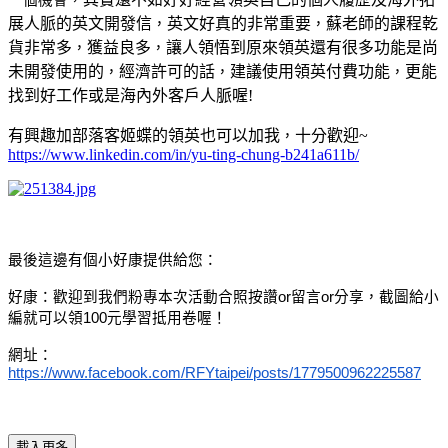
展人脈的英文開發信
英文好真的非常重要
蘇老師的課程乾
，
，
貨非常多
獲益良多
讓人領悟到原來領英還有很多功能是尚
，
，
未開發使用的
經濟許可的話
建議使用領英付費功能
更能
，
，
，
找到好工作或是海內外客戶人脈喔!
有興趣加部落客姬蝶的領英也可以加我
十分歡迎~
，
https://www.linkedin.com/in/yu-ting-chung-b241a611b/
最後這邊有個小好康提供給您：
好康：歡迎到我們粉專本次活動合照按讚
or
留言
or
分享，截圖給小
編就可以領
100
元學習抵用卷喔！
網址：
https://www.facebook.com/RFYtaipei/posts/1779500962225587
載入更多