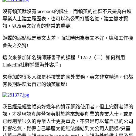
沒有領英就沒有facebook的誕生
而領英的社群不只是為白領
，
專業人士建立履歷表
也可以為公司打響名氣
建立徵才資
，
，
訊
以及英文好真的非常的重要!
，
姬蝶的弱點就是英文太差
面試時因為英文不好
總和工作機
，
，
會失之交臂!
這次來參加知名講師蘇書平的課程「12/22（二）如何利用
LinkedIn社群捕獲海外客戶」
來參加的很多人都是科技業的國外業務
英文非常精通
也都
，
，
有長期耕耘著自己的領英履歷!
我已經是經營領英好幾年的資深網路使用者
但上完蘇老師的
，
課
才發現認真經營領英對於將來想要創業的專業人士
或是
，
，
已經創業很久的專業人士更為重要
不只是可以幫自己的公司
，
打響名氣
覺得自己學歷太低無法鏈結到大公司人脈嗎?只需
，
花萬元學費上課
https://www.edx.org/
上課海外哈佛大學及哥
，