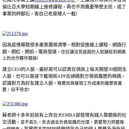
倫比亞大學短期線上進修課程
再也不用擔憂學歷太低
成了
，
，
事業的絆腳石
害自己老是矮人一截!
，
因為疫情導致很多產業蕭條凋零
相對促進線上課程
網路行
，
，
銷
網紅
網拍
電商發達
，
，
，
，往往讓沒見過面的人就鏈結到網路
上的合作夥伴關係!
建立CEO的人脈
最好是可以認真在領英上每天開發30個陌生
，
人脈
也可以直接下載領英APP去掃碼對方領英履歷的條碼
，
，
認識對方為好友建立人脈
，推薦信與展現工作成果的履歷很重
要，自不待言!
蘇老師十多年前就有上完台大EMBA卻發現有錢人靠關係的社
交活動
，並不長久，失去過去外商就職的光環，更要努力把握每
其實還不如好好經營領英自己的個人履歷及海外拓
一個機會，