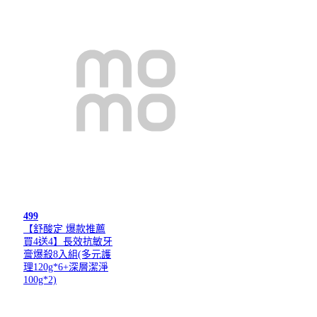
499
【舒酸定 爆款推薦
買4送4】長效抗敏牙
膏爆殺8入組(多元護
理120g*6+深層潔淨
100g*2)