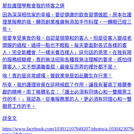
那些護理學教會我的待客之道
因為深深相信家的幸福，要從健康的飲食習慣做起，原本在護
理業服務的我，轉而創業推廣無添加手作料理，一轉眼已經三
年。
很愛享受美食的我，自認是很隨和的客人。但是從客人變成老
闆娘的過程，過得一點也不輕鬆，每天要面對各式各樣的客
人，完全能體會「一樣米養百樣人」這句話的意思。在我有限
的服務經驗裡，真的無法招架各種我無法理解的要求，既怕得
罪客人，又不想滿腹委屈，最後反而弄的裡外都不是。
唉！真的是非常感嘆，餐飲業竟是如此難生存行業！
所幸，我的護理背景在這時候起了作用，讓我有著南丁格爾奉
獻的精神。南丁格爾名言：「護士必須有同情心和一雙願意工
作的手。」我認為，從事服務業的人，更必須有同理心和一雙
願意工作的手。
詳全文
https://www.facebook.com/103012107949207/photos/a.103042307