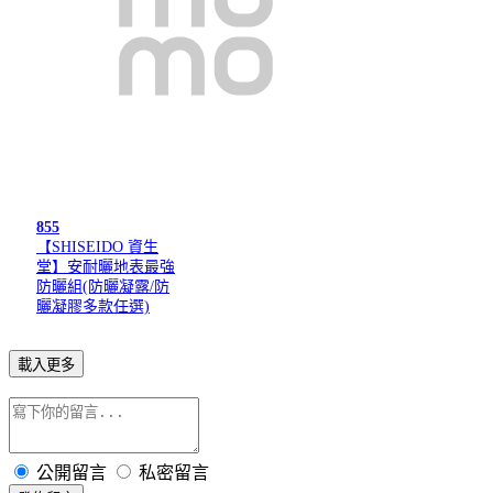
855
【SHISEIDO 資生
堂】安耐曬地表最強
防曬組(防曬凝露/防
曬凝膠多款任選)
載入更多
公開留言
私密留言