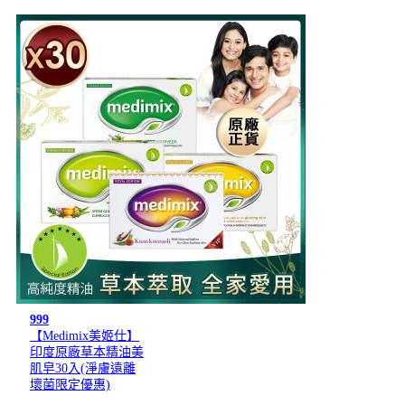
999
【Medimix美姬仕】
印度原廠草本精油美
肌皂30入(淨膚遠離
壞菌限定優惠)