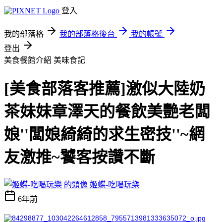
登入
我的部落格
我的部落格後台
我的帳號
登出
美食餐館介紹
美味食記
[美食部落客推薦]激似大陸奶
茶妹妹章澤天的餐飲美艷老闆
娘''闆娘綺綺的求生密技''~網
友激推~饕客按讚不斷
姬蝶-吃喝玩樂
6年前