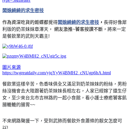
type=3&theater
闆娘綺綺的求生密技
作為資深吃貨的姬蝶都
覺得
闆娘綺綺的求生密技
，
長得好像犀
利版的奶茶妹妹章澤天，
網友激推~饕客按讚不斷，
將來一定
是餐飲業的武則天霸主!
圖片來源
https://twgreatdaily.com/yjqYyW4BMH2_cNUgp6hA.html
餐飲業這樣辛苦，色香味俱全又滿足到奶茶妹妹的粉絲，男粉
絲沒機會去大陸跟著奶茶妹妹長相左右，人家已經嫁了還生仔
女，至少來台北市吉林路的一起小食館，看小護士療癒饕客飢
腸轆轆的腸胃~~
不來網路聲援一下，受到武肺而餐飲外食蕭條的靓女怎麼可
以!