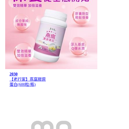
2030
【老行家】燕窩膠原
蛋白(600粒/瓶)