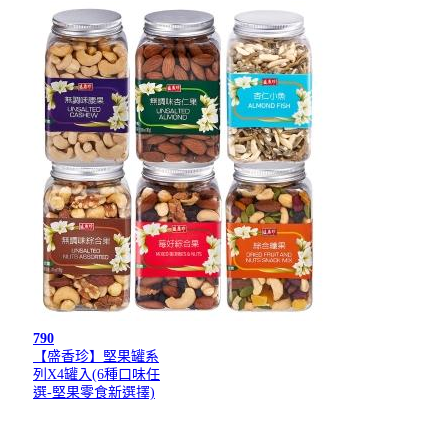
790
【盛香珍】堅果罐系
列X4罐入(6種口味任
選-堅果零食新選擇)