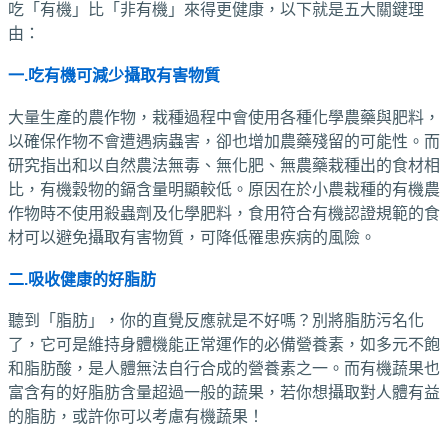
吃「有機」比「非有機」來得更健康，以下就是五大關鍵理
由：
一.吃有機可減少攝取有害物質
大量生產的農作物，栽種過程中會使用各種化學農藥與肥料，
以確保作物不會遭遇病蟲害，卻也增加農藥殘留的可能性。而
研究指出和以自然農法無毒、無化肥、無農藥栽種出的食材相
比，有機穀物的鎘含量明顯較低。原因在於小農栽種的有機農
作物時不使用殺蟲劑及化學肥料，食用符合有機認證規範的食
材可以避免攝取有害物質，可降低罹患疾病的風險。
二.吸收健康的好脂肪
聽到「脂肪」，你的直覺反應就是不好嗎？別將脂肪污名化
了，它可是維持身體機能正常運作的必備營養素，如多元不飽
和脂肪酸，是人體無法自行合成的營養素之一。而有機蔬果也
富含有的好脂肪含量超過一般的蔬果，若你想攝取對人體有益
的脂肪，或許你可以考慮有機蔬果！