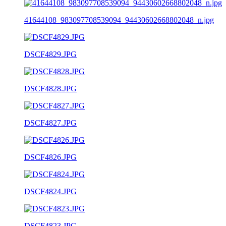
41644108_983097708539094_94430602668802048_n.jpg
DSCF4829.JPG
DSCF4828.JPG
DSCF4827.JPG
DSCF4826.JPG
DSCF4824.JPG
DSCF4823.JPG