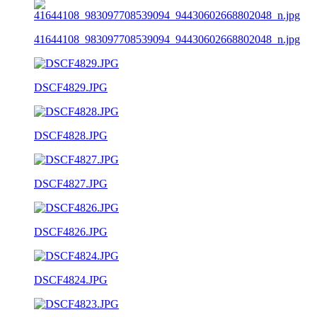
41644108_983097708539094_94430602668802048_n.jpg
DSCF4829.JPG
DSCF4828.JPG
DSCF4827.JPG
DSCF4826.JPG
DSCF4824.JPG