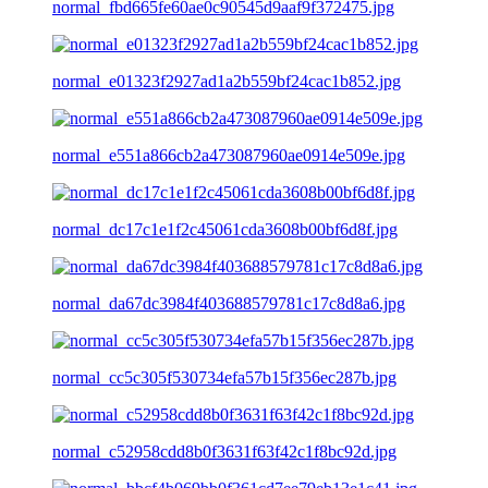
normal_fbd665fe60ae0c90545d9aaf9f372475.jpg
normal_e01323f2927ad1a2b559bf24cac1b852.jpg
normal_e551a866cb2a473087960ae0914e509e.jpg
normal_dc17c1e1f2c45061cda3608b00bf6d8f.jpg
normal_da67dc3984f403688579781c17c8d8a6.jpg
normal_cc5c305f530734efa57b15f356ec287b.jpg
normal_c52958cdd8b0f3631f63f42c1f8bc92d.jpg