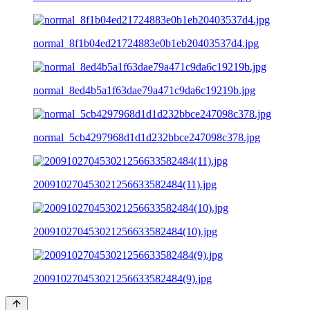
normal_8f1b04ed21724883e0b1eb20403537d4.jpg
normal_8ed4b5a1f63dae79a471c9da6c19219b.jpg
normal_5cb4297968d1d1d232bbce247098c378.jpg
200910270453021256633582484(11).jpg
200910270453021256633582484(10).jpg
200910270453021256633582484(9).jpg