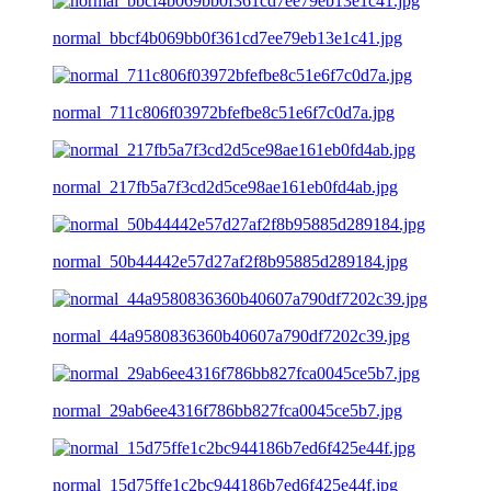
normal_bbcf4b069bb0f361cd7ee79eb13e1c41.jpg
normal_711c806f03972bfefbe8c51e6f7c0d7a.jpg
normal_217fb5a7f3cd2d5ce98ae161eb0fd4ab.jpg
normal_50b44442e57d27af2f8b95885d289184.jpg
normal_44a9580836360b40607a790df7202c39.jpg
normal_29ab6ee4316f786bb827fca0045ce5b7.jpg
normal_15d75ffe1c2bc944186b7ed6f425e44f.jpg