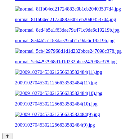
normal_8f1b04ed21724883e0b1eb20403537d4.jpg
normal_8ed4b5a1f63dae79a471c9da6c19219b.jpg
normal_5cb4297968d1d1d232bbce247098c378.jpg
200910270453021256633582484(11).jpg
200910270453021256633582484(10).jpg
200910270453021256633582484(9).jpg