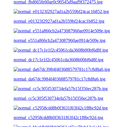
normal_fbd665fe60ae0c90545d9aaf9f372475.jpg
normal_e01323f2927ad1a2b559bf24cac1b852.jpg
normal_e551a866cb2a473087960ae0914e509e.jpg
normal_dc17c1e1f2c45061cda3608b00bf6d8f.jpg
normal_da67dc3984f403688579781c17c8d8a6.jpg
normal_cc5c305f530734efa57b15f356ec287b.jpg
normal_c52958cdd8b0f3631f63f42c1f8bc92d.jpg